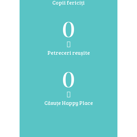
Copii fericiți
0
Petreceri reușite
0
Căsuțe Happy Place